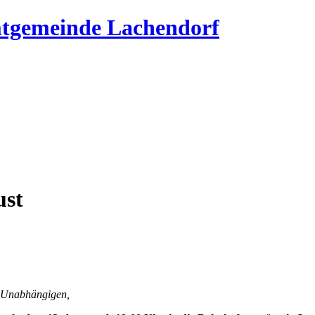
mtgemeinde Lachendorf
ust
r Unabhängigen,