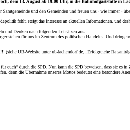
ch, dem 13. August ab 19:00 Uhr, in die Bahnhofgaststätte in Lac
der Samtgemeinde und den Gemeinden und freuen uns - wie immer - übe
politik fehlt, steigt das Interesse an aktuellen Informationen, und desh
eln und Denken nach folgenden Leitsätzen aus:
Bürger stehen für uns im Zentrum des politischen Handelns. Und dringe
ht!!! (siehe UB-Website unter ub-lachendorf.de, „Erfolgreiche Ratsant
r euch“ durch die SPD. Nun kann die SPD beweisen, dass sie es in Zuku
ifen, denn die Übernahme unseres Mottos bedeutet eine besondere An