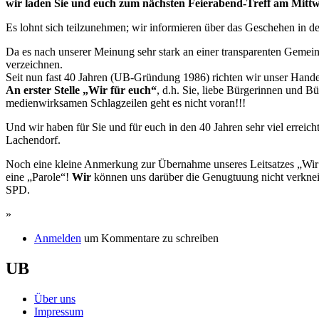
wir laden Sie und euch zum nächsten Feierabend-Treff am Mittwo
Es lohnt sich teilzunehmen; wir informieren über das Geschehen in 
Da es nach unserer Meinung sehr stark an einer transparenten Gemeinde
verzeichnen.
Seit nun fast 40 Jahren (UB-Gründung 1986) richten wir unser Hand
An erster Stelle „Wir für euch“
, d.h. Sie, liebe Bürgerinnen und 
medienwirksamen Schlagzeilen geht es nicht voran!!!
Und wir haben für Sie und für euch in den 40 Jahren sehr viel erreic
Lachendorf.
Noch eine kleine Anmerkung zur Übernahme unseres Leitsatzes „Wir fü
eine „Parole“!
Wir
können uns darüber die Genugtuung nicht verkne
SPD.
»
Anmelden
um Kommentare zu schreiben
UB
Über uns
Impressum